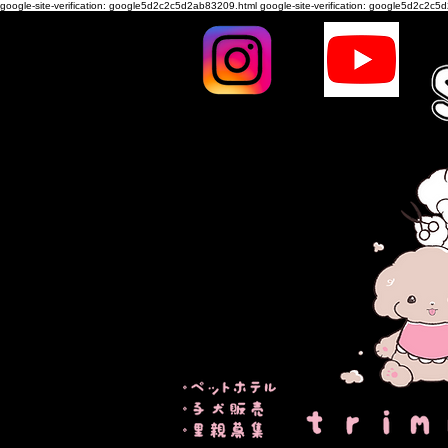
google-site-verification: google5d2c2c5d2ab83209.html
google-site-verification: google5d2c2c