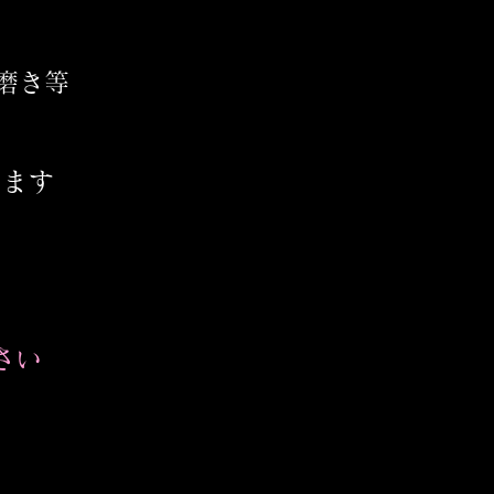
歯磨き等
ります
さい