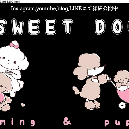
5d2ab83209.html
Instagram,youtube,blog,LINEにて詳細公開中